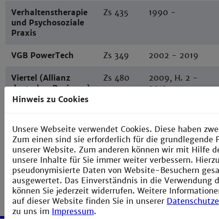
Verhaltenstherapie
Zs 435
1990 -
und Psychosoziale
Praxis
VGB PowerTech
Zs 349
2002 - 2019
Viertel (Allianz
Zs 480
2009, H. 2 -
deutscher Designer)
2013
Hinweis zu Cookies
Vierteljahresschrift
Zs 501
2016, H. 4 -
für Heilpädagogik
Unsere Webseite verwendet Cookies. Diese haben zwe
und ihre
Zum einen sind sie erforderlich für die grundlegende 
Nachbargebiete
unserer Website. Zum anderen können wir mit Hilfe d
unsere Inhalte für Sie immer weiter verbessern. Hier
pseudonymisierte Daten von Website-Besuchern ges
ausgewertet. Das Einverständnis in die Verwendung d
können Sie jederzeit widerrufen. Weitere Informatione
auf dieser Website finden Sie in unserer
Datenschutze
zu uns im
Impressum
.