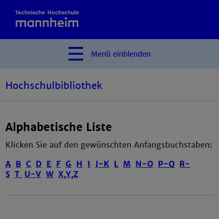
Menü
einblenden
Hochschulbibliothek
Alphabetische Liste
Klicken Sie auf den gewünschten Anfangsbuchstaben:
A
B
C
D
E
F
G
H
I
J-K
L
M
N-O
P-Q
R-
S
T
U-V
W
X,Y,Z