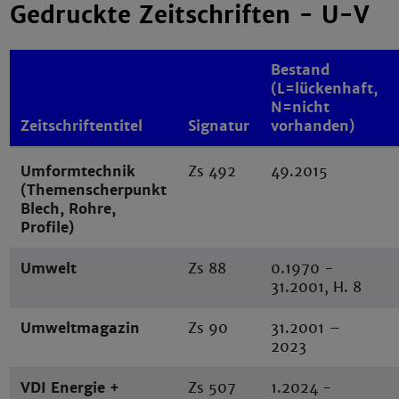
Gedruckte Zeitschriften - U-V
Bestand
(L=lückenhaft,
N=nicht
Zeitschriftentitel
Signatur
vorhanden)
Umformtechnik
Zs 492
49.2015
(Themenscherpunkt
Blech, Rohre,
Profile)
Umwelt
Zs 88
0.1970 -
31.2001, H. 8
Umweltmagazin
Zs 90
31.2001 –
2023
VDI Energie +
Zs 507
1.2024 -