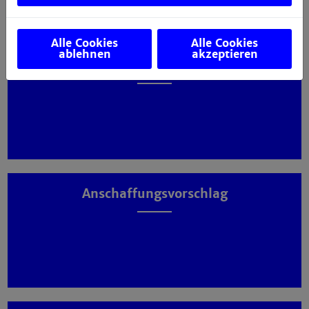
Alle Cookies
Alle Cookies
ablehnen
akzeptieren
Zugang zu E-Medien (VPN/Shibboleth)
Anschaffungsvorschlag