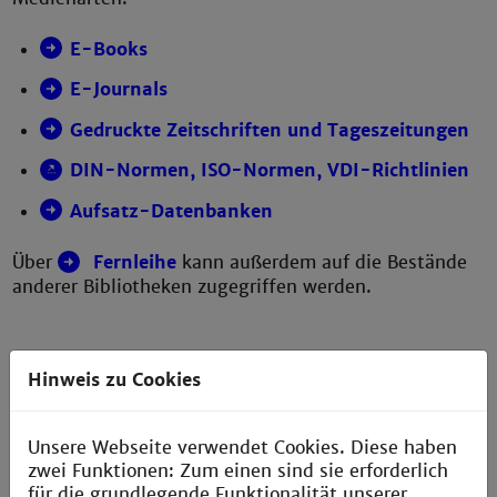
E-Books
E-Journals
Gedruckte Zeitschriften und Tageszeitungen
DIN-Normen, ISO-Normen, VDI-Richtlinien
Aufsatz-Datenbanken
Über
Fernleihe
kann außerdem auf die Bestände
anderer Bibliotheken zugegriffen werden.
Hinweis zu Cookies
Unsere Webseite verwendet Cookies. Diese haben
zwei Funktionen: Zum einen sind sie erforderlich
QuickLinks
für die grundlegende Funktionalität unserer