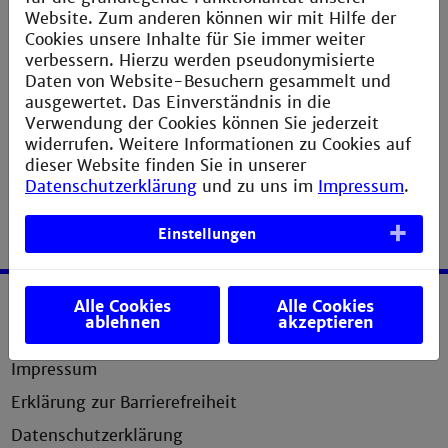
Bibliothekskatalog / Leihfristen verlängern
Website. Zum anderen können wir mit Hilfe der
Cookies unsere Inhalte für Sie immer weiter
E-Journals
verbessern. Hierzu werden pseudonymisierte
DIN-Normen / VDI-Richtlinien (Anleitung)
Daten von Website-Besuchern gesammelt und
ausgewertet. Das Einverständnis in die
Verwendung der Cookies können Sie jederzeit
widerrufen. Weitere Informationen zu Cookies auf
dieser Website finden Sie in unserer
Datenschutzerklärung
und zu uns im
Impressum
.
Einstellungen
Alle Cookies
Alle Cookies
ablehnen
akzeptieren
Service
Impressum
Erklärung zur Barrierefreiheit
Datenschutzerklärung