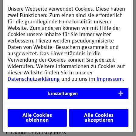
Springer (
337 Zeitschriften
aus dem
Unsere Webseite verwendet Cookies. Diese haben
Konsortium BaWü)
zwei Funktionen: Zum einen sind sie erforderlich
für die grundlegende Funktionalität unserer
Elsevier (
1250 Zeitschriften
über eine
Website. Zum anderen können wir mit Hilfe der
Nationallizenz)
Cookies unsere Inhalte für Sie immer weiter
de Gruyter (
Zeitschriften
über eine
verbessern. Hierzu werden pseudonymisierte
Nationallizenz)
Daten von Website-Besuchern gesammelt und
ausgewertet. Das Einverständnis in die
Karger Medizinverlag (
76 Zeitschriften
über
Verwendung der Cookies können Sie jederzeit
eine Nationallizenz)
widerrufen. Weitere Informationen zu Cookies auf
dieser Website finden Sie in unserer
Sage Journals Online (
376 Zeitschriften
über
Datenschutzerklärung
und zu uns im
Impressum
.
eine Nationallizenz)
Einstellungen
Emerald Fulltext Archive Database (
175
Zeitschriften
über eine Nationallizenz)
Thieme (
36 Zeitschriften
über eine
Alle Cookies
Alle Cookies
ablehnen
akzeptieren
Nationallizenz)
Oxford University Press