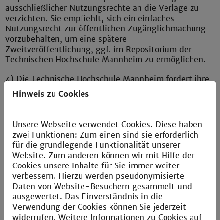
ausschließlicher Nutzungsrechte an die Verlage zu
verzichten. Sie empfiehlt, sich ein einfaches
Nutzungsrecht zur öffentlichen Zugänglichmachung
vorzubehalten, um eine spätere
Zweitveröffentlichung, ggf. im Repositorium der
Technischen Hochschule Mannheim zu ermöglichen.
4) Die Technische Hochschule Mannheim fordert ihre
Autor*innen (mit Verweis auf § 44 (6) LHG) auf, ihre
Hinweis zu Cookies
Möglichkeiten zu nutzen, um bereits veröffentlichte
wissenschaftliche Arbeiten parallel im Repositorium
der Hochschule zu publizieren. Ziel ist der
Unsere Webseite verwendet Cookies. Diese haben
vollständige Nachweis der Publikationen der
zwei Funktionen: Zum einen sind sie erforderlich
Technischen Hochschule Mannheim.
für die grundlegende Funktionalität unserer
Website. Zum anderen können wir mit Hilfe der
5) Die Hochschule ermuntert ihre Mitglieder,
Cookies unsere Inhalte für Sie immer weiter
bestehende Open Access-Zeitschriften durch
verbessern. Hierzu werden pseudonymisierte
Gutachter- und Herausgebertätigkeit zu fördern und
Daten von Website-Besuchern gesammelt und
den Übergang renommierter
ausgewertet. Das Einverständnis in die
Subskriptionszeitschriften in Open Access-Modelle zu
Verwendung der Cookies können Sie jederzeit
unterstützen.
widerrufen. Weitere Informationen zu Cookies auf