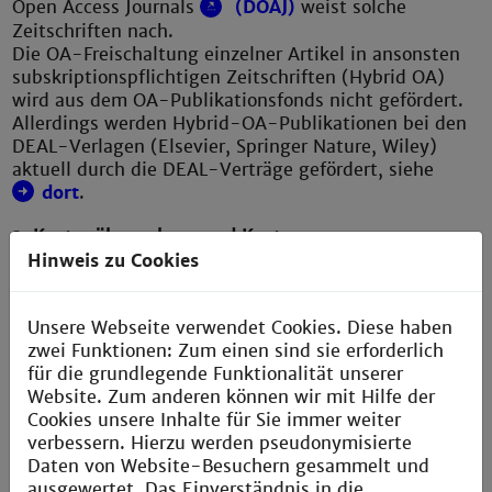
Open Access Journals
(DOAJ)
weist solche
Zeitschriften nach.
Die OA-Freischaltung einzelner Artikel in ansonsten
subskriptionspflichtigen Zeitschriften (Hybrid OA)
wird aus dem OA-Publikationsfonds nicht gefördert.
Allerdings werden Hybrid-OA-Publikationen bei den
DEAL-Verlagen (Elsevier, Springer Nature, Wiley)
aktuell durch die DEAL-Verträge gefördert, siehe
dort
.
3. Kostenübernahme und Kostengrenze
Hinweis zu Cookies
Eine OA-Publikationsgebühr bis zu 2.000 EUR netto
wird komplett übernommen. Bei höheren Kosten
werden anteilig 2.000 EUR netto übernommen.
Unsere Webseite verwendet Cookies. Diese haben
Darüberhinausgehende Kosten sind von den
zwei Funktionen: Zum einen sind sie erforderlich
Antragstellenden zu tragen.
für die grundlegende Funktionalität unserer
Wichtig:
Andere Möglichkeiten der Finanzierung
Website. Zum anderen können wir mit Hilfe der
(Projektmittel, Drittmittel, Forschungsförderer etc.)
Cookies unsere Inhalte für Sie immer weiter
wurden von den Antragstellenden vorrangig geprüft
verbessern. Hierzu werden pseudonymisierte
und ausgeschöpft!
Daten von Website-Besuchern gesammelt und
ausgewertet. Das Einverständnis in die