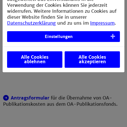
4. Zeitpunkt
Verwendung der Cookies können Sie jederzeit
widerrufen. Weitere Informationen zu Cookies auf
Der Förderantrag muss spätestens zum Zeitpunkt der
dieser Website finden Sie in unserer
Annahme des Manuskripts gestellt werden.
Datenschutzerklärung
und zu uns im
Impressum
.
5. Antragsformular
Einstellungen
Die Übernahme von OA-Publikationskosten wird über
folgendes Formular beantragt:
Antragsformular für OA-Publikationskosten
Alle Cookies
Alle Cookies
ablehnen
akzeptieren
Antragsformular
für die Übernahme von OA-
Publikationskosten aus dem OA-Publikationsfonds.