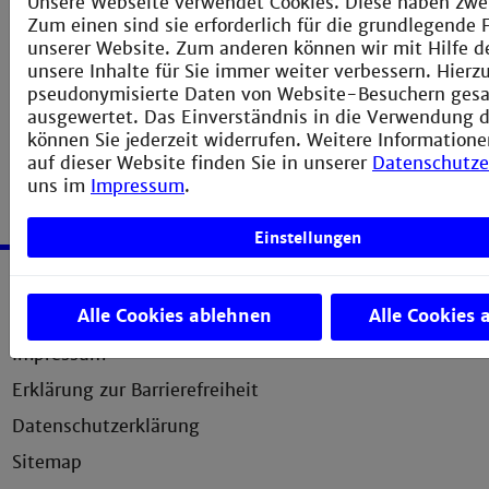
Unsere Webseite verwendet Cookies. Diese haben zwe
ProLibris
Zs 365
8.2003 -
Zum einen sind sie erforderlich für die grundlegende 
14.2009
unserer Website. Zum anderen können wir mit Hilfe d
unsere Inhalte für Sie immer weiter verbessern. Hier
Psychologie heute
Zs 424
1975 -
pseudonymisierte Daten von Website-Besuchern ges
ausgewertet. Das Einverständnis in die Verwendung d
können Sie jederzeit widerrufen. Weitere Informatione
auf dieser Website finden Sie in unserer
Datenschutze
uns im
Impressum
.
Einstellungen
Service
Alle Cookies ablehnen
Alle Cookies 
Impressum
Erklärung zur Barrierefreiheit
Datenschutzerklärung
Sitemap