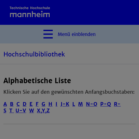
Menü
einblenden
Hochschulbibliothek
Alphabetische Liste
Klicken Sie auf den gewünschten Anfangsbuchstaben:
A
B
C
D
E
F
G
H
I
J-K
L
M
N-O
P-Q
R-
S
T
U-V
W
X,Y,Z