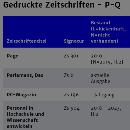
Gedruckte Zeitschriften - P-Q
Bestand
(L=lückenhaft,
N=nicht
Zeitschriftentitel
Signatur
vorhanden)
Page
Zs 301
2010 -
[N=2015, H.2]
Parlament, Das
Zs 0
aktuelle
Ausgabe
PC-Magazin
Zs 196
1 Jahrgang
Personal
in
Zs 504
2018 - 2023,
Hochschule und
H.2
Wissenschaft
entwickeln