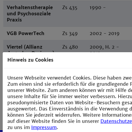
Verhaltenstherapie
Zs 435
1990 -
und Psychosoziale
Praxis
VGB PowerTech
Zs 349
2002 - 2019
Viertel (Allianz
Zs 480
2009, H. 2 -
deutscher Designer)
2013
Hinweis zu Cookies
Vierteljahresschrift
Zs 501
2016, H. 4 -
für Heilpädagogik
Unsere Webseite verwendet Cookies. Diese haben zwe
und ihre
Zum einen sind sie erforderlich für die grundlegende 
Nachbargebiete
unserer Website. Zum anderen können wir mit Hilfe d
unsere Inhalte für Sie immer weiter verbessern. Hier
pseudonymisierte Daten von Website-Besuchern ges
ausgewertet. Das Einverständnis in die Verwendung d
können Sie jederzeit widerrufen. Weitere Informatione
auf dieser Website finden Sie in unserer
Datenschutze
zu uns im
Impressum
.