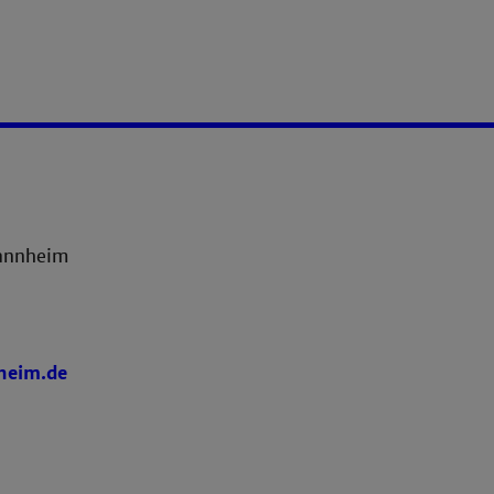
annheim
heim.de