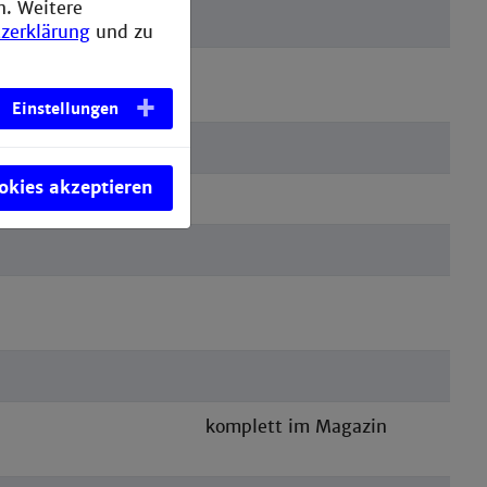
n. Weitere
zerklärung
und zu
 69.1948 - 73.1952;
5, H. 5
Einstellungen
ookies akzeptieren
(N=5.1953)
komplett im Magazin