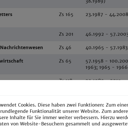
38.1989)
etters
Zs 165
23.1987 - 44.200
Zs 201
46.1992 - 57.200
s Nachrichtenwesen
Zs 46
40.1965 - 57.1983 
swirtschaft
Zs 65
57.1958 - 100.200
1963; 1965 - 1966
Zs 118
29.1980 - 2015
he Rechenanlagen
Zs 2
1.1959 - 16.1974, 
wendet Cookies. Diese haben zwei Funktionen: Zum einen
he Rechenanlagen mit
Zs 2
16.1974, H. 6 - 26
e grundlegende Funktionalität unserer Website. Zum ander
raxis
sere Inhalte für Sie immer weiter verbessern. Hierzu wer
aten von Website-Besuchern gesammelt und ausgewerte
ik &
Zs 184
105.1988 - 2015