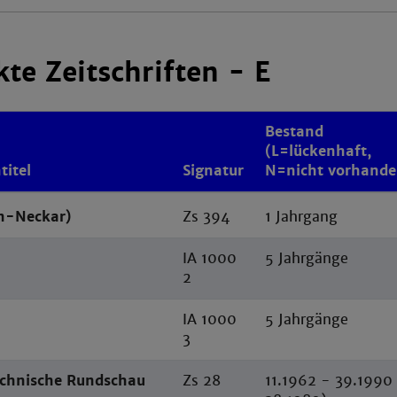
te Zeitschriften - E
Bestand
(L=lückenhaft,
titel
Signatur
N=nicht vorhande
n-Neckar)
Zs 394
1 Jahrgang
IA 1000
5 Jahrgänge
2
IA 1000
5 Jahrgänge
3
chnische Rundschau
Zs 28
11.1962 - 39.1990 