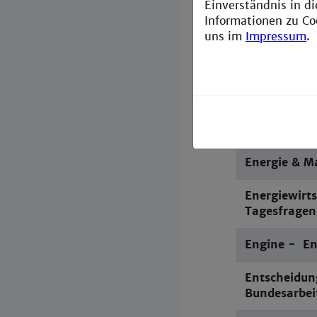
Einverständnis in d
Information
Informationen zu Co
uns im
Impressum
.
Elektrotechn
Elektrotechn
Elektrotechn
Energie & 
Energiewirts
Tagesfragen
Engine - Eng
Entscheidun
Bundesarbei