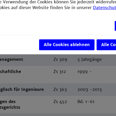
ie Verwendung der Cookies können Sie jederzeit widerrufe
stechnik
okies auf dieser Website finden Sie in unserer
Datenschut
ische Zeitschrift
Zs 15
31.1910 - 65.1944;
100.1979 - 116.199
ische Zeitschrift / A
Zs 15
73.1952 - 99.1978
Alle Cookies ablehnen
Alle C
ische Zeitschrift / B
Zs 15
4.1952 - 30.1978 
Management
Zs 309
5 Jahrgänge
chaftliche
Zs 312
1999 -
lisch für Ingenieure
Zs 363
2003 -2013
gen des
Zs 452
Bd. 1-61
tsgerichts