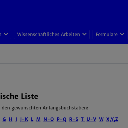
n
Wissenschaftliches Arbeiten
Formulare
ische Liste
uf den gewünschten Anfangsbuchstaben:
G
H
I
J-K
L
M
N-O
P-Q
R-S
T
U-V
W
X,Y,Z