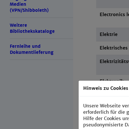
Medien
(VPN/Shibboleth)
Electronics l
Weitere
Bibliothekskataloge
Elektrie
Fernleihe und
Elektrische
Dokumentlieferung
Elektrizität
Elektronik
Hinweis zu Cookies
Elektronisc
Unsere Webseite ver
Elektronisc
erforderlich für di
Computer-P
Hilfe der Cookies un
pseudonymisierte D
Elektrotechn