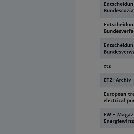
Entscheidun
Bundessozia
Entscheidun
Bundesverfa
Entscheidun
Bundesverwa
etz
ETZ-Archiv
European tr
electrical p
EW - Magazi
Energiewirts