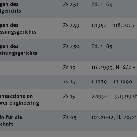
gen des
Zs 451
Bd. 1-64
lgerichts
gen des
Zs 449
1.1952 - 118.2007
ssungsgerichts
gen des
Zs 450
Bd. 1-85
ltungsgerichts
Zs 15
116.1995, H. 6/7 -
Zs 15
1.1979 - 12.1990
ansactions on
Zs 15
2.1992 - 9.1999 (
ower engineering
n für die
Zs 65
101.2002, H. 20/21
chaft