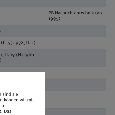
8
PB Nachrichtentechnik (ab
1995)
3
(L=53.1978, H. 1)
1, H. 19 (N=1960 -
)
H. 5; 27.1985
 sind sie
.1984
en können wir mit
den
t. Das