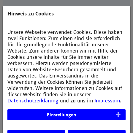
Querverweis im Dokument
– vom Text zum
Hinweis zu Cookies
Literaturverzeichnis
Erfassung
verschiedener Medienformen
–
Form erkennen, richtig zitieren
Unsere Webseite verwendet Cookies. Diese haben
zwei Funktionen: Zum einen sind sie erforderlich
für die grundlegende Funktionalität unserer
Dauer: ca. 60 Min.
Website. Zum anderen können wir mit Hilfe der
Cookies unsere Inhalte für Sie immer weiter
verbessern. Hierzu werden pseudonymisierte
Daten von Website-Besuchern gesammelt und
ausgewertet. Das Einverständnis in die
Verwendung der Cookies können Sie jederzeit
widerrufen. Weitere Informationen zu Cookies auf
dieser Website finden Sie in unserer
Zu den
Terminen
.
Datenschutzerklärung
und zu uns im
Impressum
.
Zur Anmeldung.
Einstellungen
Zurück zur
Schulungsübersicht.