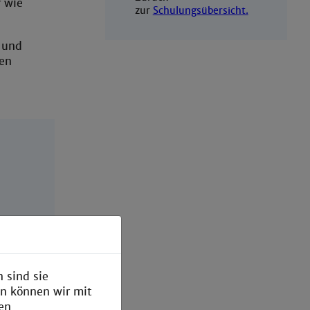
r wie
zur
Schulungsübersicht.
 und
ken
 sind sie
en können wir mit
den