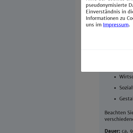
Weitere 
pseudonymisierte D
Einverständnis in d
Bücher p
Informationen zu Co
uns im
Impressum
.
Datenbankr
Strategi
Aufsätze
Natur
Wirts
Sozia
Gesta
Beachten Sie
verschieden
Dauer:
ca. 9