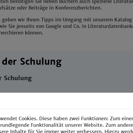
ten benötigen Sie neben Büchern auch spezielle Literatu
ufsätze oder Beiträge in Konferenzberichten.
s geben wir Ihnen Tipps im Umgang mit unserem Katalog
wie Sie jenseits von Google und Co. in Literaturdatenban
cherchieren können.
 der Schulung
r Schulung
herche
ekskatalog OPAC - gezielt suchen, mehr finden
wendet Cookies. Diese haben zwei Funktionen: Zum einen
e grundlegende Funktionalität unserer Website. Zum ander
& E-Journals - suchen, aufrufen und abspeichern
sere Inhalte für Sie immer weiter verbessern. Hierzu wer