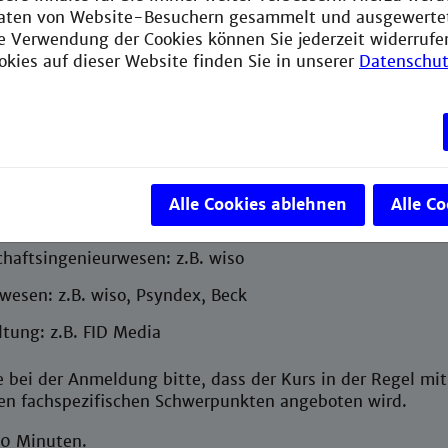
Kataloge zur Suche nach
Büchern
- SWB, KVK
aten von Website-Besuchern gesammelt und ausgewerte
ie Verwendung der Cookies können Sie jederzeit widerrufe
er Fernleihe aus anderen Bibliotheken bestellen
okies auf dieser Website finden Sie in unserer
Datenschut
echerche
en zur effektiven Suche: Vorgehensweise, Tipps & Tricks
über fachspezifische Datenbanken recherchieren:
Alle Cookies ablehnen
Alle C
wissenschaften und Technik: z.B. IEEE Xplore, ScienceDir
chaftsingenieurwesen: z.B. wiso
lwesen: z.B. wiso, Psyndex, Beck
ltung: z.B. FID Media
 bei der Anmeldung bitte, dass der Kurs in der Regel mit
en fachspezifischen Schwerpunkten angeboten wird.
0 Minuten.