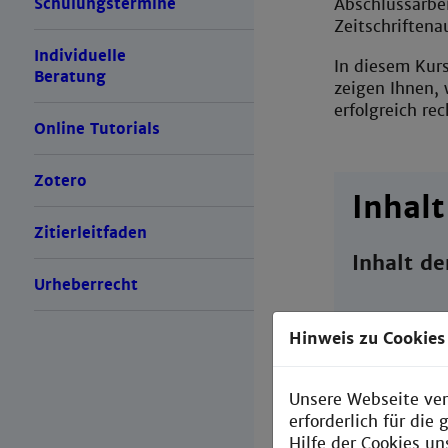
Abschlussarbei
Schulungstermine
Zeitschriftena
Individuelle
In diesem Kur
Beratung
zeigen Ihnen, 
erfolgreich re
Online Tutorials
Zotero
Inhalt
Zitierleitfaden
Inhalt de
Urheberrecht
Hinweis zu Cookies
Katalogrec
Biblioth
Unsere Webseite ver
erforderlich für di
E-Books 
Hilfe der Cookies un