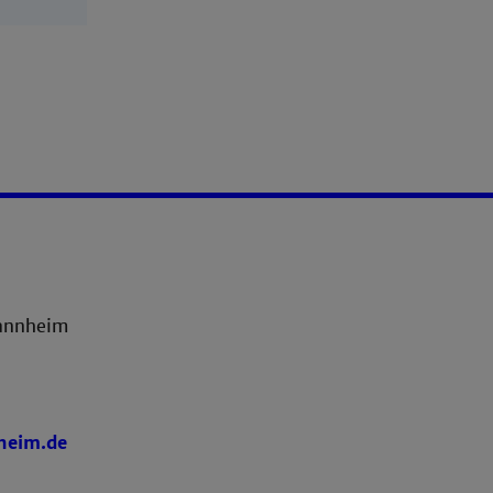
annheim
heim.de