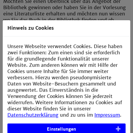
Möchten Sie einen Überblick über das Angebot der
Bibliothek gewinnen oder haben Sie in der Vorlesung
eine Literaturliste erhalten und möchten nun wissen
wo Sie das Buch in der Bibliothek finden und ob
dieses auch als E-Book zur Verfügung steht?
Hinweis zu Cookies
Dann nutzen Sie unsere virtuelle Einführung in die
Bibliothek. Wir stellen Ihnen die Website vor und
Unsere Webseite verwendet Cookies. Diese haben
zeigen Ihnen, wie Sie im Bibliothekskatalog
zwei Funktionen: Zum einen sind sie erforderlich
recherchieren und auf E-Books zugreifen können.
für die grundlegende Funktionalität unserer
Außerdem lernen Sie die Funktionen des
Website. Zum anderen können wir mit Hilfe der
Benutzerkontos kennen. Anschließend wissen Sie, wie
Cookies unsere Inhalte für Sie immer weiter
man Medien ausleiht, vormerkt, Leihfristen selbst
verbessern. Hierzu werden pseudonymisierte
verlängert und finden Ihre Infos auf der Website.
Daten von Website-Besuchern gesammelt und
ausgewertet. Das Einverständnis in die
Dauer: ca. 20 Minuten
Verwendung der Cookies können Sie jederzeit
widerrufen. Weitere Informationen zu Cookies auf
Ort: Webex-Meeting-Room.
dieser Website finden Sie in unserer
Datenschutzerklärung
und zu uns im
Impressum
.
Wir freuen uns auf Sie.
Ihr Bibliotheksteam
Einstellungen