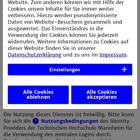
Website. Zum anderen können wir mit Hilfe der
Beachten Sie auch die bei den jeweiligen
Cookies unsere Inhalte für Sie immer weiter
Verlagen hinterlegten
verbessern. Hierzu werden pseudonymisierte
PDF-Kurzanleitungen
für die Nutzung von
Daten von Website-Besuchern gesammelt und
E-Books außerhalb des Campus.
ausgewertet. Das Einverständnis in die
Verwendung der Cookies können Sie jederzeit
Folgende Verlage und Datenbanken bieten das
widerrufen. Weitere Informationen zu Cookies auf
Shibboleth-Login an:
dieser Website finden Sie in unserer
Datenschutzerklärung
und zu uns im
Impressum
.
ACM, ACS, Beltz, Cambridge, De Gruyter, Elsevier,
Hanser, Hatje Cantz, Haufe Lexware, Hogrefe, IEEE,
Klett-Cotta, Kohlhammer, Lambertus, mitp, Nature,
Einstellungen
Nomos, Oldenbourg, O'Reilly, Pearson, ProQuest,
Psyndex, Rheinwerk, Römpp, RSC, R&W, Schäffer
Poeschel, SpringerLink, Springer Materials, Statista,
Alle Cookies
Alle Cookies
Thieme, Transcript, Ullmanns, utb, Vahlen,
ablehnen
akzeptieren
Vandenhoeck & Ruprecht, VDE, Vogel, Wiley, WISO.
Die Nutzung dieses Dienstes ist freiwillig. Bitte lesen
Sie sich die
Nutzungsbedingungen
des Identity
Providers der Technischen Hochschule Mannheim für
die Verwendung des zentralen Logins durch.