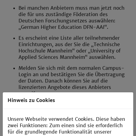
Bei manchen Anbietern muss man jetzt noch
die für uns zuständige Föderation des
Deutschen Forschungsnetzes auswählen:
„German Higher Education DFN-AAI“.
Es erscheint eine Liste aller teilnehmender
Einrichtungen, aus der Sie die „Technische
Hochschule Mannheim“ oder „University of
Applied Sciences Mannheim“ auswählen.
Melden Sie sich mit dem normalen Campus-
Login an und bestätigen Sie die Übertragung
der Daten. Danach können Sie auf die
lizenzierten Angebote dieses Anbieters
zugreifen.
Hinweis zu Cookies
Zum Abmelden schließen Sie bitte den Browser.
Ein kurzes Video zur Veranschaulichung eines
Unsere Webseite verwendet Cookies. Diese haben
E-Book-Abrufs über Shibboleth finden Sie bei
zwei Funktionen: Zum einen sind sie erforderlich
Youtube.
für die grundlegende Funktionalität unserer