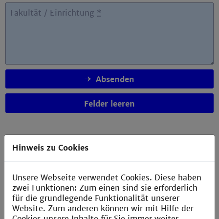
Fakultät / Einrichtung
*
Absenden
Hinweis zu Cookies
Hinweise zum Datenschutz:
Die angegebenen persönlichen Daten werden von der
Hochschulbibliothek Mannheim nur für die Organisation der
Unsere Webseite verwendet Cookies. Diese haben
Veranstaltung verarbeitet, nicht an Dritte weitergegeben und
zwei Funktionen: Zum einen sind sie erforderlich
anschließend wieder gelöscht.
für die grundlegende Funktionalität unserer
Die mit einem Stern gekennzeichneten Angaben sind
Website. Zum anderen können wir mit Hilfe der
Pflichtangaben und werden zur
Cookies unsere Inhalte für Sie immer weiter