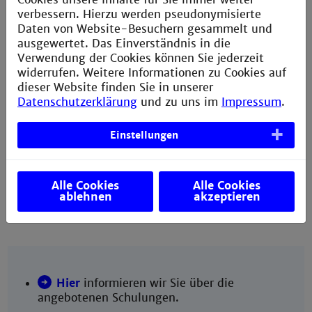
Bearbeitung Ihres Antrags benötigt. Rechtsgrundlage hierfür sind
verbessern. Hierzu werden pseudonymisierte
die §§ 13, 15 Landesdatenschutzgesetz (LSDG).
Daten von Website-Besuchern gesammelt und
Die Einwilligung in die Verarbeitung Ihrer Kontaktdaten können Sie
ausgewertet. Das Einverständnis in die
später jederzeit widerrufen. Sie haben das Recht, auf Antrag
Verwendung der Cookies können Sie jederzeit
Auskunft über die von der Hochschulbibliothek über Sie
widerrufen. Weitere Informationen zu Cookies auf
gespeicherten Daten zu erhalten und bei unrichtig gespeicherten
dieser Website finden Sie in unserer
Daten deren Berichtigung zu verlangen (§§ 21,22 LDSG). Ein
Datenschutzerklärung
und zu uns im
Impressum
.
Auskunfts- oder Berichtigungsersuchen richten Sie bitte schriftlich
an die Bibliotheksleitung.
Einstellungen
Alle Cookies
Alle Cookies
ablehnen
akzeptieren
Hier
informieren wir Sie über die
angebotenen Schulungen.