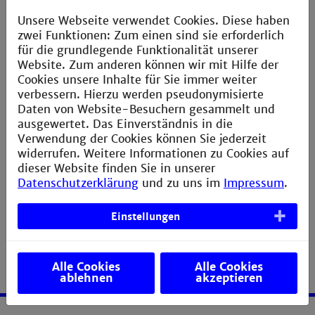
dieser erweiterten Öffnungszeiten nicht angeboten.
Unsere Webseite verwendet Cookies. Diese haben
zwei Funktionen: Zum einen sind sie erforderlich
Wir wünschen Ihnen viel Erfolg bei der Vorbereitung
für die grundlegende Funktionalität unserer
und den Prüfungen!
Website. Zum anderen können wir mit Hilfe der
Ihr Bibliotheksteam
Cookies unsere Inhalte für Sie immer weiter
verbessern. Hierzu werden pseudonymisierte
Daten von Website-Besuchern gesammelt und
ausgewertet. Das Einverständnis in die
Verwendung der Cookies können Sie jederzeit
widerrufen. Weitere Informationen zu Cookies auf
« zurück
dieser Website finden Sie in unserer
Datenschutzerklärung
und zu uns im
Impressum
.
Einstellungen
Alle Cookies
Alle Cookies
ablehnen
akzeptieren