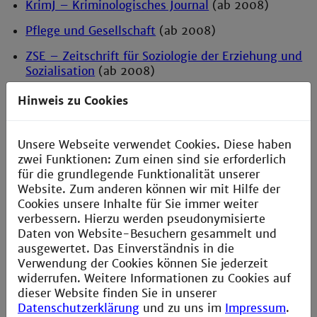
KrimJ – Kriminologisches Journal
(ab 2008)
Pflege und Gesellschaft
(ab 2008)
ZSE – Zeitschrift für Soziologie der Erziehung und
Sozialisation
(ab 2008)
Zeitschrift für Theoretische Soziologie
(ab 2012)
Hinweis zu Cookies
Zeitschrift für Diskursforschung
(ab 2013)
Unsere Webseite verwendet Cookies. Diese haben
Soziologie – Campus Verlag
(ab 2008)
zwei Funktionen: Zum einen sind sie erforderlich
Soziale Probleme
(ab 2023)
für die grundlegende Funktionalität unserer
Website. Zum anderen können wir mit Hilfe der
Cookies unsere Inhalte für Sie immer weiter
Sozialpädagogik / Soziale Arbeit
verbessern. Hierzu werden pseudonymisierte
Daten von Website-Besuchern gesammelt und
Sozialmagazin
(ab 2008)
ausgewertet. Das Einverständnis in die
Verwendung der Cookies können Sie jederzeit
Betrifft Mädchen
(ab 2008)
widerrufen. Weitere Informationen zu Cookies auf
Deutsche Jugend
(ab 2008)
dieser Website finden Sie in unserer
Datenschutzerklärung
und zu uns im
Impressum
.
Forum Erziehungshilfen
(ab 2008)