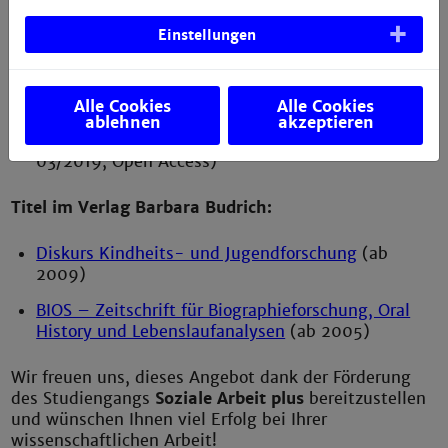
Migration und Soziale Arbeit
(ab 2008)
Einstellungen
TUP – Theorie und Praxis
(ab 2008)
Zeitschrift für Sozialpädagogik ZfSp
(ab 2008)
Alle Cookies
Alle Cookies
ablehnen
akzeptieren
Österreichisches Jahrbuch für Soziale Arbeit
(ab
03/2019, Open Access)
Titel im Verlag Barbara Budrich:
Diskurs Kindheits- und Jugendforschung
(ab
2009)
BIOS – Zeitschrift für Biographieforschung, Oral
History und Lebenslaufanalysen
(ab 2005)
Wir freuen uns, dieses Angebot dank der Förderung
des Studiengangs
Soziale Arbeit plus
bereitzustellen
und wünschen Ihnen viel Erfolg bei Ihrer
wissenschaftlichen Arbeit!