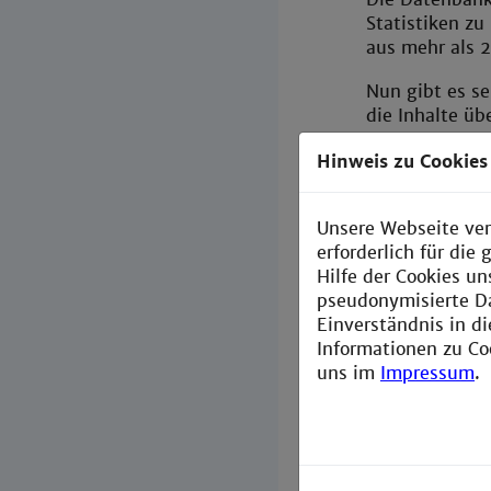
Statistiken z
aus mehr als 
Nun gibt es se
die Inhalte üb
Bislang konnte
Hinweis zu Cookies
Prinzipiell bl
Authentifizier
Unsere Webseite ver
Login (Shibbo
erforderlich für di
Zur Anmeldung
Hilfe der Cookies un
Einrichtungen
pseudonymisierte D
darauffolgend
Einverständnis in d
Daten ein und
Informationen zu Co
uns im
Impressum
.
Genauere Info
Website und sc
Bei Fragen un
bibliothe