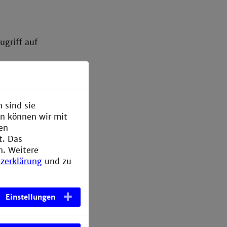
ugriff auf
ugreifen.
rer
ntralen
 sind sie
en können wir mit
den
t. Das
n Login-
n. Weitere
zerklärung
und zu
 unserer
Einstellungen