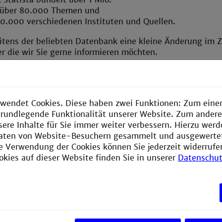
u über 80.000 Themen und
20.000 verschiedenen Instituten und Quellen.
itens der beliebten Datenbank eine kleine Änderung im Z
er die wir Sie gerne informieren möchten.
n Sie über das Campusnetz (bzw. via VPN) auf Statista z
eibt es dabei. Ab Januar 2026 kommt nun jedoch ein weite
ungsschritt hinzu, sodass Sie sich zusätzlich mit Ihrem ze
wendet Cookies. Diese haben zwei Funktionen: Zum einen
leth) anmelden müssen.
e grundlegende Funktionalität unserer Website. Zum ander
 müssen Sie dann aus einer Liste aller teilnehmenden
sere Inhalte für Sie immer weiter verbessern. Hierzu wer
 „Technische Hochschule Mannheim“ auswählen. Im
aten von Website-Besuchern gesammelt und ausgewerte
en Fenster tragen Sie dann Ihre Campus-Login / zentrale
ie Verwendung der Cookies können Sie jederzeit widerrufe
 bestätigen die Übertragung.
okies auf dieser Website finden Sie in unserer
Datenschut
rmationen zum Shibboleth-Login finden Sie auch
HIER
auf
hon bald in der Statista-Kurzanleitung.
d Anmerkungen wenden Sie sich gerne jederzeit an:
k@th-mannheim.de
. Wir helfen Ihnen gerne weiter.