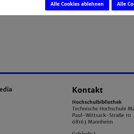
Alle Cookies ablehnen
Alle C
edia
Kontakt
Hochschulbibliothek
Technische Hochschule M
Paul-Wittsack-Straße 10
68163 Mannheim
Gebäude L