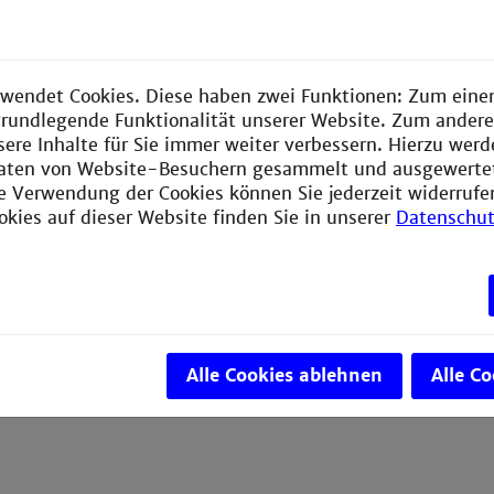
 2023 hat die Hochschulbibliothek Mannheim einen eige
ount. Hier möchten wir Sie über unsere Schulungstermin
dem Laufenden halten und Sie mit Tipps rund ums
wendet Cookies. Diese haben zwei Funktionen: Zum einen
che Arbeiten versorgen.
e grundlegende Funktionalität unserer Website. Zum ander
sere Inhalte für Sie immer weiter verbessern. Hierzu wer
resse, schnell und einfach an die Infos aus der Hochschul
aten von Website-Besuchern gesammelt und ausgewerte
ann folgen Sie
@hsma_bibliothek
auf Instagram!
ie Verwendung der Cookies können Sie jederzeit widerrufe
okies auf dieser Website finden Sie in unserer
Datenschut
Alle Cookies ablehnen
Alle C