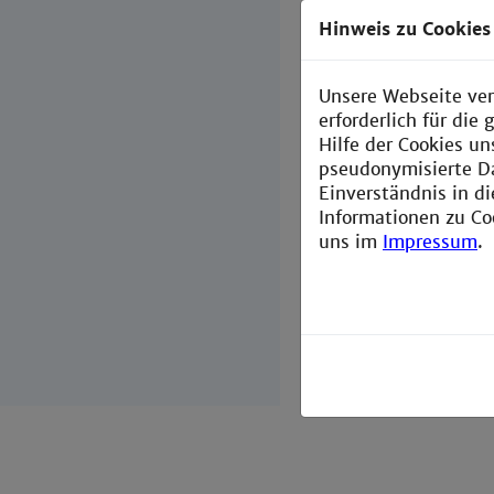
Hinweis zu Cookies
Seit Dezember
Instagram-Acc
Angebote auf 
Unsere Webseite ver
wissenschaftli
erforderlich für di
Hilfe der Cookies un
Sie haben Inte
pseudonymisierte D
zu kommen? D
Einverständnis in d
Informationen zu Co
uns im
Impressum
.
« zurück