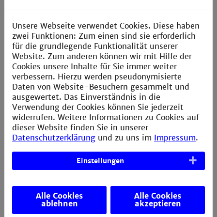
Unsere Webseite verwendet Cookies. Diese haben
zwei Funktionen: Zum einen sind sie erforderlich
« Zurück
1
2
3
4
5
für die grundlegende Funktionalität unserer
Website. Zum anderen können wir mit Hilfe der
Vor »
Cookies unsere Inhalte für Sie immer weiter
verbessern. Hierzu werden pseudonymisierte
Daten von Website-Besuchern gesammelt und
ausgewertet. Das Einverständnis in die
Verwendung der Cookies können Sie jederzeit
widerrufen. Weitere Informationen zu Cookies auf
dieser Website finden Sie in unserer
Datenschutzerklärung
und zu uns im
Impressum
.
Ältere Meldungen bis 2022 finden Sie unter
Aktuelles
.
Einstellungen
Alle Cookies
Alle Cookies
ablehnen
akzeptieren