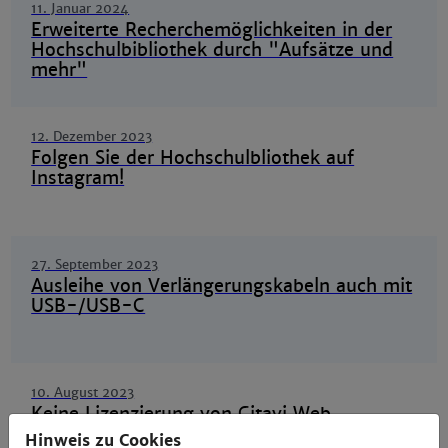
11. Januar 2024
Erweiterte Recherchemöglichkeiten in der
Hochschulbibliothek durch "Aufsätze und
mehr"
12. Dezember 2023
Folgen Sie der Hochschulbliothek auf
Instagram!
27. September 2023
Ausleihe von Verlängerungskabeln auch mit
USB-/USB-C
10. August 2023
Keine Lizenzierung von Citavi Web
Hinweis zu Cookies