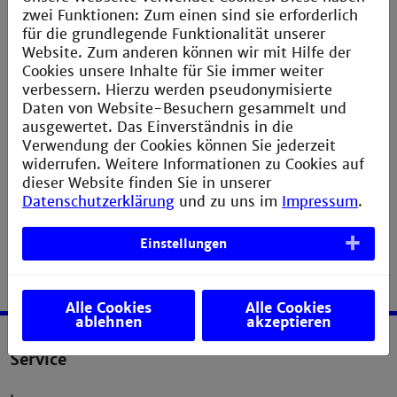
zwei Funktionen: Zum einen sind sie erforderlich
Schon gewusst?:
Wer an mindestens
2 Coffee
für die grundlegende Funktionalität unserer
Lectures
und
2 Schulungen
teilnimmt, kann sich eine
Website. Zum anderen können wir mit Hilfe der
Teilnahmebestätigung ausstellen lassen – ein
Cookies unsere Inhalte für Sie immer weiter
Pluspunkt für Ihre Studienorganisation! Mehr
verbessern. Hierzu werden pseudonymisierte
Informationen finden Sie
HIER
!
Daten von Website-Besuchern gesammelt und
ausgewertet. Das Einverständnis in die
Veranstaltungsort
: Online
Verwendung der Cookies können Sie jederzeit
widerrufen. Weitere Informationen zu Cookies auf
« zurück
dieser Website finden Sie in unserer
Datenschutzerklärung
und zu uns im
Impressum
.
Einstellungen
Alle Cookies
Alle Cookies
ablehnen
akzeptieren
Service